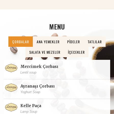
MENU
ÇORBALAR
ANA YEMEKLER
PIDELER
TATLILAR
SALATA VE MEZELER
İÇECEKLER
Mercimek Çorbası
Lentil soup
Ayranaşı Çorbası
Yoghurt Soap
Kelle Paça
Lamp Soup