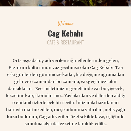
Welcome
Cag Kebabı
CAFE & RESTAURANT
Orta asyada toy adı verilen sığır etlenlerinden gelen,
Erzurum kültürünün vazgeçilmezi olan Cag Kebabı; Taa
eski günlerden günümüze kadar, hiç değişme uğramadan
gelir ve o zamandan bu zamana, vazgeçilmezi olur
damakların... Eee, milletimizin genetilinde var bu yiyecek,
lezzetine karşı konulur mu... Yaylalardan ve dillerden aldığı
o endamlı izlerle pek bir sevilir. İntizamla hazırlanan
harcıyla marine edilen, meşe odununa yatırılan, nefis yağlı
kuzu budunun, Cag adı verilen özel şekilde lavaş eşliğinde
sunulmasılya da lezzetine tanıklık edilir..