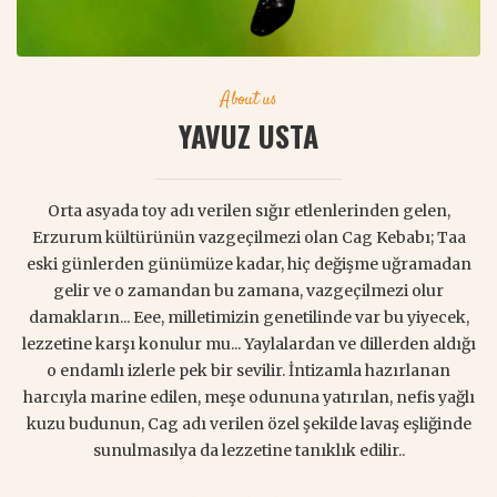
About us
YAVUZ USTA
Orta asyada toy adı verilen sığır etlenlerinden gelen,
Erzurum kültürünün vazgeçilmezi olan Cag Kebabı; Taa
eski günlerden günümüze kadar, hiç değişme uğramadan
gelir ve o zamandan bu zamana, vazgeçilmezi olur
damakların... Eee, milletimizin genetilinde var bu yiyecek,
lezzetine karşı konulur mu... Yaylalardan ve dillerden aldığı
o endamlı izlerle pek bir sevilir. İntizamla hazırlanan
harcıyla marine edilen, meşe odununa yatırılan, nefis yağlı
kuzu budunun, Cag adı verilen özel şekilde lavaş eşliğinde
sunulmasılya da lezzetine tanıklık edilir..